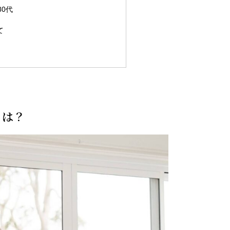
80代
て
とは？