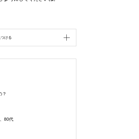
見つける
の？
、80代