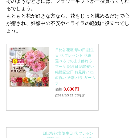
そのようなときには、フラワーギフトが一役買ってくれ
るでしょう。
もともと花が好きな方なら、花をじっと眺めるだけで心
が癒され、妊娠中の不安やイライラの軽減に役立つでし
ょう。
日比谷花壇 母の日 誕生
日 花 プレゼント 花束
選べるそのまま飾れる
ブーケ 記念日 結婚祝い
結婚記念日 お見舞い 出
産祝い 送別 バラ ガーベ
ラ
3,630円
価格:
(2022/5/5 21:55時点)
日比谷花壇 誕生日 花 プレゼン