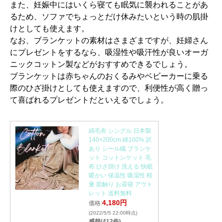
また、妊娠中にはいくら寝ても眠気に襲われることがあ
るため、ソファでちょっとだけ休みたいという時の肌掛
けとしても使えます。
なお、ブランケットの素材はさまざまですが、妊婦さん
にプレゼントをするなら、吸湿性や吸汗性が良いオーガ
ニックコットン製などがおすすめできるでしょう。
ブランケットは赤ちゃんのおくるみやベビーカーに乗る
際のひざ掛けとしても使えますので、利便性が高く贈っ
て喜ばれるプレゼントだといえるでしょう。
綿毛布 シングル 日本製
140×200cm 綿100% 訳
あり シール織 ブランケ
ット コットンケット 毛
布 ひざ掛け 洗える 快眠
暖かい 保温性 吸湿性 軽
量 肌触り お昼寝 アウト
レット 送料無料
4,180円
価格:
(2022/5/5 22:00時点)
感想(412件)