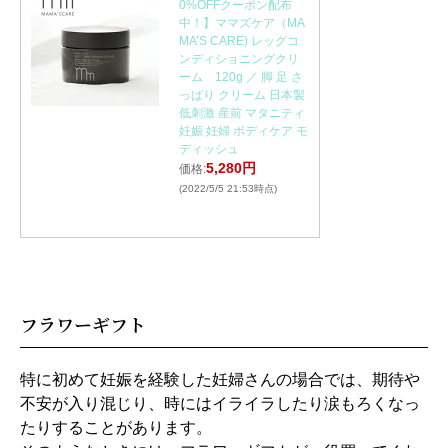
0%OFFクーポン配布
中！】ママズケア（MA
MA’S CARE) レッグコ
ンディショニングクリ
ーム 120g ／ 脚 足 さ
っぱり クリーム 日本製
低刺激 産前 マタニティ
妊娠 妊婦 ボディケア モ
ディッシュ
5,280円
価格:
(2022/5/5 21:53時点)
フラワーギフト
特に初めて妊娠を経験した妊婦さんの場合では、期待や
不安が入り混じり、時にはイライラしたり涙もろくなっ
たりすることがあります。