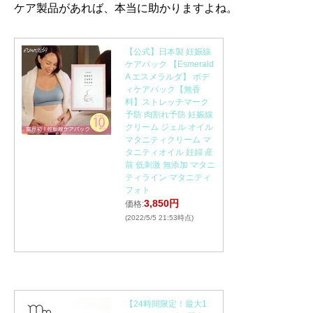
ケア製品があれば、本当に助かりますよね。
【公式】日本製 妊娠線
ケアパック 【Esmerald
A エスメラルダ】 ボデ
ィケアパック【無香
料】ストレッチマーク
予防 肉割れ予防 妊娠線
クリーム ジェル オイル
マタニティクリーム マ
タニティオイル 妊婦 産
前 低刺激 無添加 マタニ
ティライン マタニティ
フォト
3,850円
価格:
(2022/5/5 21:53時点)
【24時間限定！最大1