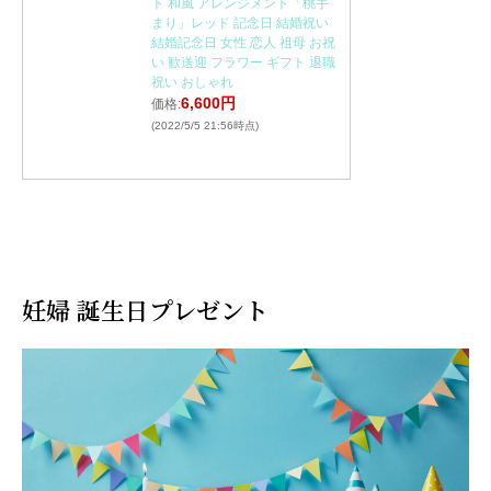
ト 和風 アレンジメント「桃手
まり」レッド 記念日 結婚祝い
結婚記念日 女性 恋人 祖母 お祝
い 歓送迎 フラワー ギフト 退職
祝い おしゃれ
6,600円
価格:
(2022/5/5 21:56時点)
妊婦 誕生日プレゼント