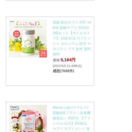
葉酸 配合サプリ AFC mi
tete 葉酸サプリ 30日分
3個セット【ボトルタイ
プ】 妊婦 妊活 サプリメ
ント カルシウム 鉄分 マ
タニティ ママ 女性 送料
無料
5,184円
価格:
(2022/5/5 21:48時点)
感想(7688件)
Mama Lula (ママルラ)
葉酸&鉄プラス＜栄養機
能食品＞ 30日分 【ファ
ンケル 公式】[FANCL
サプリ サプリメント 健