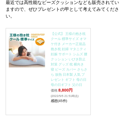
最近では高性能なビーズクッションなども販売されてい
ますので、ぜひプレゼントの甲として考えてみてくださ
い。
【公式】 王様の抱き枕
クール 標準サイズ オマ
ケ付き メーカー正規品
抱き枕 妊婦 マタニティ
妊娠 サポート シムズ 腰
クッション いびき防止
対策 グッズ 枕 横向き
寝 ビーズ カバー さらさ
ら 放熱 日本製 人気 プ
レゼント ギフト 母の日
母の日ギフト 父の日
8,800円
価格:
(2022/5/5 21:51時点)
感想(45件)