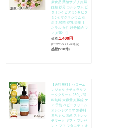
康食品 葉酸サプリ 妊婦
妊娠 鉄分 カルシウム ビ
タミンd ビタミンb ビタ
ミンc マグネシウム 亜
鉛 乳酸菌 授乳 栄養 ミ
ネラル 女性 鉄分補給 マ
マ 妊娠中 ]
1,400円
価格:
(2022/5/5 21:49時点)
感想(518件)
【送料無料】ハローエ
ンジェル ナチュラルマ
ーククリーム 250g / 送
料無料 大容量 妊娠線 ケ
ア 予防 ベビークリーム
オレンジアロマ 無香料
赤ちゃん 国産 ストレッ
チマーク ギフト プレゼ
ント ママ マタニティ オ