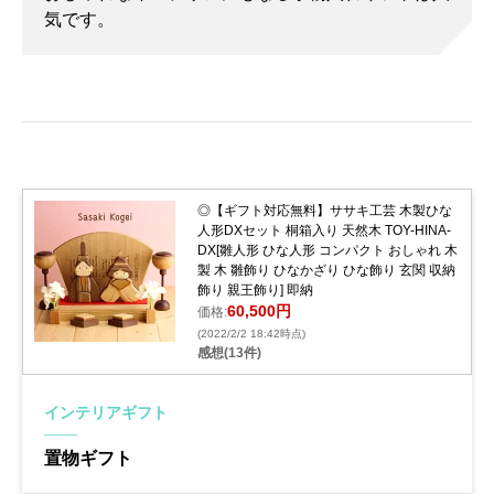
気です。
◎【ギフト対応無料】ササキ工芸 木製ひな
人形DXセット 桐箱入り 天然木 TOY-HINA-
DX[雛人形 ひな人形 コンパクト おしゃれ 木
製 木 雛飾り ひなかざり ひな飾り 玄関 収納
飾り 親王飾り] 即納
60,500円
価格:
(2022/2/2 18:42時点)
感想(13件)
インテリアギフト
置物ギフト