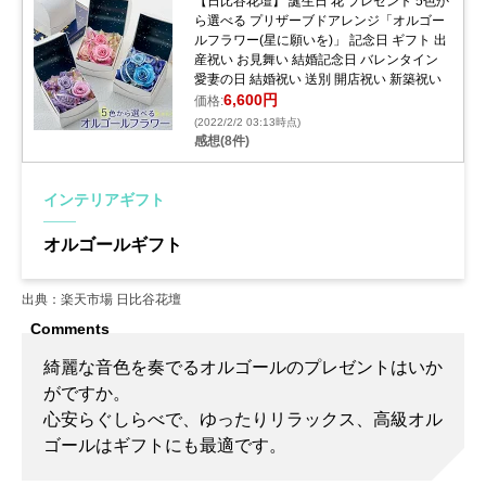
【日比谷花壇】 誕生日 花 プレゼント 5色か
ら選べる プリザーブドアレンジ「オルゴー
ルフラワー(星に願いを)」 記念日 ギフト 出
産祝い お見舞い 結婚記念日 バレンタイン
愛妻の日 結婚祝い 送別 開店祝い 新築祝い
6,600円
価格:
(2022/2/2 03:13時点)
感想(8件)
インテリアギフト
オルゴールギフト
出典：楽天市場 日比谷花壇
綺麗な音色を奏でるオルゴールのプレゼントはいか
がですか。
心安らぐしらべで、ゆったりリラックス、高級オル
ゴールはギフトにも最適です。