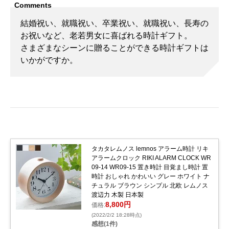
結婚祝い、就職祝い、卒業祝い、就職祝い、長寿の
お祝いなど、老若男女に喜ばれる時計ギフト。
さまざまなシーンに贈ることができる時計ギフトは
いかがですか。
タカタレムノス lemnos アラーム時計 リキ
アラームクロック RIKI ALARM CLOCK WR
09-14 WR09-15 置き時計 目覚まし時計 置
時計 おしゃれ かわいい グレー ホワイト ナ
チュラル ブラウン シンプル 北欧 レムノス
渡辺力 木製 日本製
8,800円
価格:
(2022/2/2 18:28時点)
感想(1件)