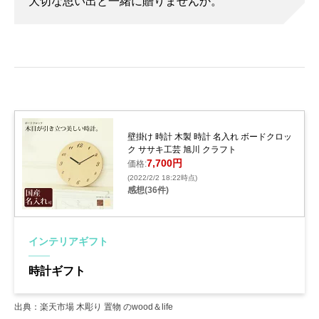
大切な思い出と一緒に贈りませんか。
壁掛け 時計 木製 時計 名入れ ボードクロッ
ク ササキ工芸 旭川 クラフト
7,700円
価格:
(2022/2/2 18:22時点)
感想(36件)
インテリアギフト
時計ギフト
出典：楽天市場 木彫り 置物 のwood＆life