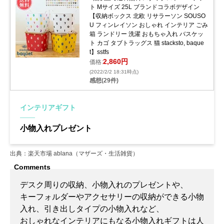
ト Mサイズ 25L ブランドコラボデザイン
【収納ボックス 北欧 リサラーソン SOUSO
U フィンレイソン おしゃれ インテリア ごみ
箱 ランドリー 洗濯 おもちゃ入れ バスケッ
ト カゴ タブトラッグス 猫 stacksto, baque
t】sstfs
2,860円
価格:
(2022/2/2 18:31時点)
感想(29件)
インテリアギフト
小物入れプレゼント
出典：楽天市場 ablana（マザーズ・生活雑貨）
デスク周りの収納、小物入れのプレゼントや、
キーフォルダーやアクセサリーの収納ができる小物
入れ、引き出しタイプの小物入れなど、
おしゃれなインテリアにもなる小物入れギフトは人