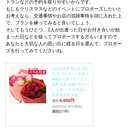
トランなどの予約を取りやすいからです。
もしもクリスマスなどのイベントにプロポーズしたいと
お考えなら、交通事情やお店の混雑事情を頭に入れた上
で、プランを練ってみると良いでしょう。
そしてもうひとつ、2人が出逢った日やお付き合いが始
まった日などを狙ってプロボースする方もいますので、
あなたと大切な人の思い出に残る日を選んで、プロポー
ズを行ってみてくださいね。
日比谷花壇 母の日 誕生
日 花 プレゼント花束 2
種類から選べるバラの
花束 生花 結婚記念日 ピ
ンク 赤 バラ 女性 恋人
祖母 歓送迎 送別
6,600円
価格:
(2022/5/22 00:11時点)
感想(27件)