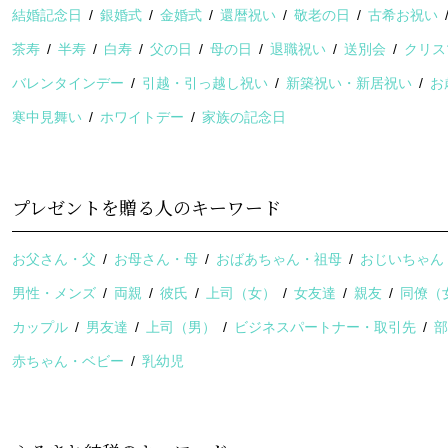
結婚記念日
銀婚式
金婚式
還暦祝い
敬老の日
古希お祝い
茶寿
半寿
白寿
父の日
母の日
退職祝い
送別会
クリス
バレンタインデー
引越・引っ越し祝い
新築祝い・新居祝い
お
寒中見舞い
ホワイトデー
家族の記念日
プレゼントを贈る人のキーワード
お父さん・父
お母さん・母
おばあちゃん・祖母
おじいちゃん
男性・メンズ
両親
彼氏
上司（女）
女友達
親友
同僚（
カップル
男友達
上司（男）
ビジネスパートナー・取引先
赤ちゃん・ベビー
乳幼児