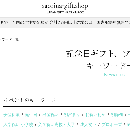
)13時まで、１回のご注文金額が
合計2万円以上の場合は、国内配送料無料で
ーワード一覧
記念日ギフト、
キーワード
Keywords
イベントのキーワード
安産祈願
誕生日
出産祝い
初宮参り
お食い初め
初節句
入学祝い 小学校
入学祝い高校・大学
成人祝い
プロポーズ