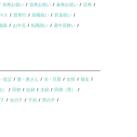
米寿お祝い
喜寿お祝い
傘寿お祝い
百寿
マス
親孝行
就職祝い
昇進祝い
歳暮
お中元
転職祝い
暑中見舞い
・祖父
妻・奥さん
夫・旦那
女性
彼女
女）
同僚
妊婦
夫婦
同僚（男）
部下
女の子
子供
男の子