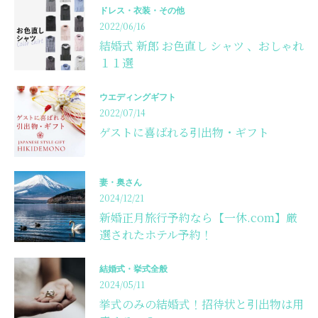
ドレス・衣装・その他
2022/06/16
結婚式 新郎 お色直し シャツ 、おしゃれ
１１選
ウエディングギフト
2022/07/14
ゲストに喜ばれる引出物・ギフト
妻・奥さん
2024/12/21
新婚正月旅行予約なら【一休.com】厳
選されたホテル予約！
結婚式・挙式全般
2024/05/11
挙式のみの結婚式！招待状と引出物は用