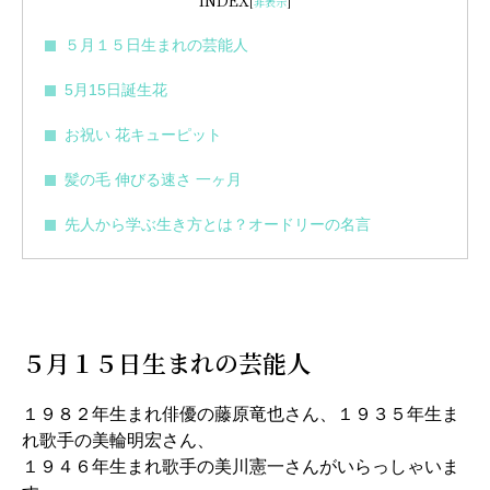
INDEX
[
非表示
]
５月１５日生まれの芸能人
5月15日誕生花
お祝い 花キューピット
髪の毛 伸びる速さ 一ヶ月
先人から学ぶ生き方とは？オードリーの名言
５月１５日生まれの芸能人
１９８２年生まれ俳優の藤原竜也さん、１９３５年生ま
れ歌手の美輪明宏さん、
１９４６年生まれ歌手の美川憲一さんがいらっしゃいま