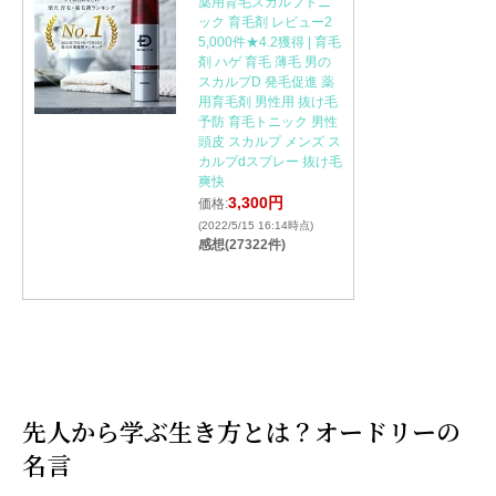
薬用育毛スカルプトニ
ック 育毛剤 レビュー2
5,000件★4.2獲得 | 育毛
剤 ハゲ 育毛 薄毛 男の
スカルプD 発毛促進 薬
用育毛剤 男性用 抜け毛
予防 育毛トニック 男性
頭皮 スカルプ メンズ ス
カルプdスプレー 抜け毛
爽快
3,300円
価格:
(2022/5/15 16:14時点)
感想(27322件)
先人から学ぶ生き方とは？オードリーの
名言