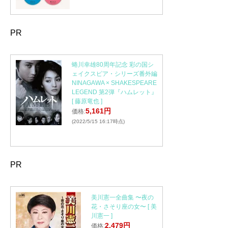
PR
蜷川幸雄80周年記念 彩の国シ
ェイクスピア・シリーズ番外編
NINAGAWA × SHAKESPEARE
LEGEND 第2弾『ハムレット』
[ 藤原竜也 ]
5,161円
価格:
(2022/5/15 16:17時点)
PR
美川憲一全曲集 〜夜の
花・さそり座の女〜 [ 美
川憲一 ]
2,479円
価格: