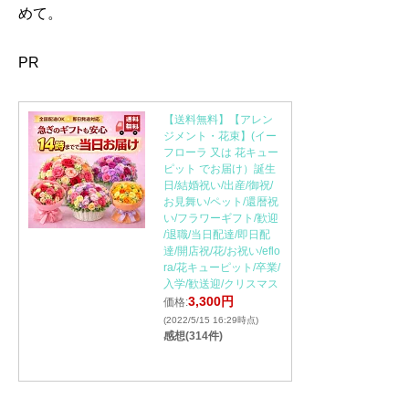
めて。
PR
【送料無料】【アレン
ジメント・花束】(イー
フローラ 又は 花キュー
ピット でお届け）誕生
日/結婚祝い/出産/御祝/
お見舞い/ペット/還暦祝
い/フラワーギフト/歓迎
/退職/当日配達/即日配
達/開店祝/花/お祝い/eflo
ra/花キューピット/卒業/
入学/歓送迎/クリスマス
3,300円
価格:
(2022/5/15 16:29時点)
感想(314件)