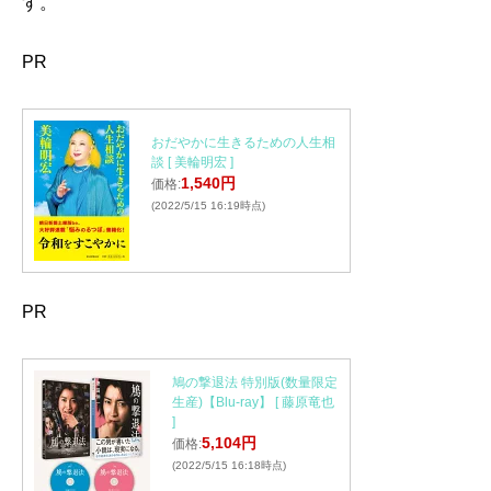
す。
PR
おだやかに生きるための人生相
談 [ 美輪明宏 ]
1,540円
価格:
(2022/5/15 16:19時点)
PR
鳩の撃退法 特別版(数量限定
生産)【Blu-ray】 [ 藤原竜也
]
5,104円
価格:
(2022/5/15 16:18時点)