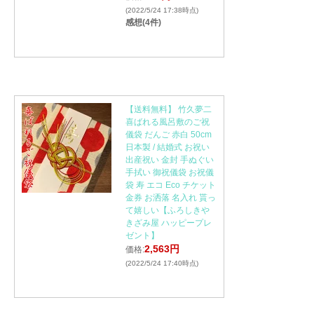
(2022/5/24 17:38時点)
感想(4件)
【送料無料】 竹久夢二
喜ばれる風呂敷のご祝
儀袋 だんご 赤白 50cm
日本製 / 結婚式 お祝い
出産祝い 金封 手ぬぐい
手拭い 御祝儀袋 お祝儀
袋 寿 エコ Eco チケット
金券 お洒落 名入れ 貰っ
て嬉しい【ふろしきや
きざみ屋 ハッピープレ
ゼント】
2,563円
価格:
(2022/5/24 17:40時点)