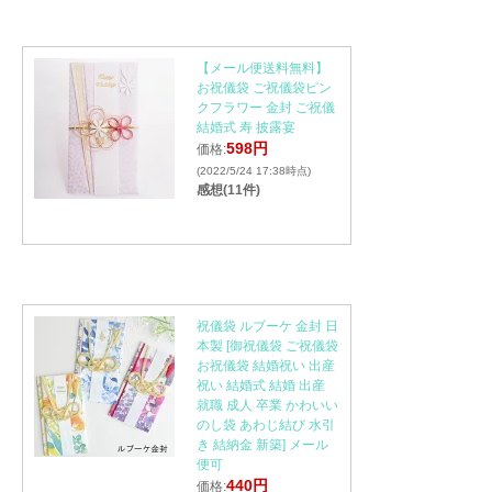
【メール便送料無料】
お祝儀袋 ご祝儀袋ピン
クフラワー 金封 ご祝儀
結婚式 寿 披露宴
598円
価格:
(2022/5/24 17:38時点)
感想(11件)
祝儀袋 ルブーケ 金封 日
本製 [御祝儀袋 ご祝儀袋
お祝儀袋 結婚祝い 出産
祝い 結婚式 結婚 出産
就職 成人 卒業 かわいい
のし袋 あわじ結び 水引
き 結納金 新築] メール
便可
440円
価格: