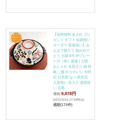
【送料無料 名入れ プレ
ゼント ギフト 結婚祝い
オーダー 新築祝い】み
んなで贈ろう 祝おめで
とう 土鍋 8号 IHプレー
ト付（和）最速 | 土鍋
おしゃれ 名前入り 鍋 炊
飯 ご飯 ih かわいい ih対
応 日本製 なべ 新生活
入籍祝い 名入り 還暦祝
い 古希
9,878円
価格:
(2022/5/24 17:54時点)
感想(174件)