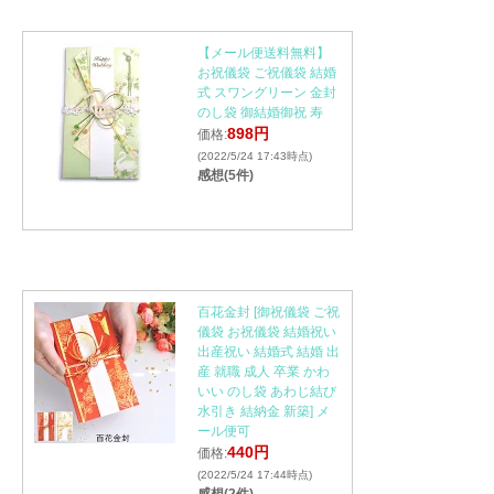
【メール便送料無料】
お祝儀袋 ご祝儀袋 結婚
式 スワングリーン 金封
のし袋 御結婚御祝 寿
898円
価格:
(2022/5/24 17:43時点)
感想(5件)
百花金封 [御祝儀袋 ご祝
儀袋 お祝儀袋 結婚祝い
出産祝い 結婚式 結婚 出
産 就職 成人 卒業 かわ
いい のし袋 あわじ結び
水引き 結納金 新築] メ
ール便可
440円
価格:
(2022/5/24 17:44時点)