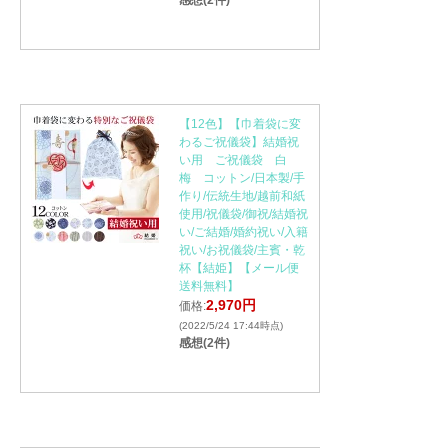
感想(2件)
【12色】【巾着袋に変
わるご祝儀袋】結婚祝
い用 ご祝儀袋 白
梅 コットン/日本製/手
作り/伝統生地/越前和紙
使用/祝儀袋/御祝/結婚祝
い/ご結婚/婚約祝い/入籍
祝い/お祝儀袋/主賓・乾
杯【結姫】【メール便
送料無料】
2,970円
価格:
(2022/5/24 17:44時点)
感想(2件)