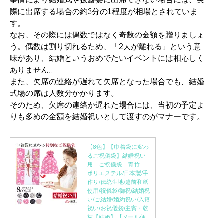
際に出席する場合の約3分の1程度が相場とされていま
す。
なお、その際には偶数ではなく奇数の金額を贈りましょ
う。偶数は割り切れるため、「2人が離れる」という意
味があり、結婚というおめでたいイベントには相応しく
ありません。
また、欠席の連絡が遅れて欠席となった場合でも、結婚
式場の席は人数分かかります。
そのため、欠席の連絡か遅れた場合には、当初の予定よ
りも多めの金額を結婚祝いとして渡すのがマナーです。
【8色】【巾着袋に変わ
るご祝儀袋】結婚祝い
用 ご祝儀袋 青竹
ポリエステル/日本製/手
作り/伝統生地/越前和紙
使用/祝儀袋/御祝/結婚祝
い/ご結婚/婚約祝い/入籍
祝い/お祝儀袋/主賓・乾
杯【結姫】【メール便