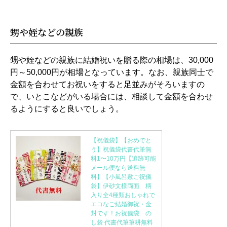
甥や姪などの親族
甥や姪などの親族に結婚祝いを贈る際の相場は、30,000
円～50,000円が相場となっています。なお、親族同士で
金額を合わせてお祝いをすると足並みがそろいますの
で、いとこなどがいる場合には、相談して金額を合わせ
るようにすると良いでしょう。
【祝儀袋】【おめでと
う】祝儀袋代書代筆無
料1〜10万円【追跡可能
メール便なら送料無
料】【小風呂敷ご祝儀
袋】伊砂文様両面 柄
入り全4種類おしゃれで
エコなご結婚御祝・金
封です！お祝儀袋 の
し袋 代書代筆筆耕無料