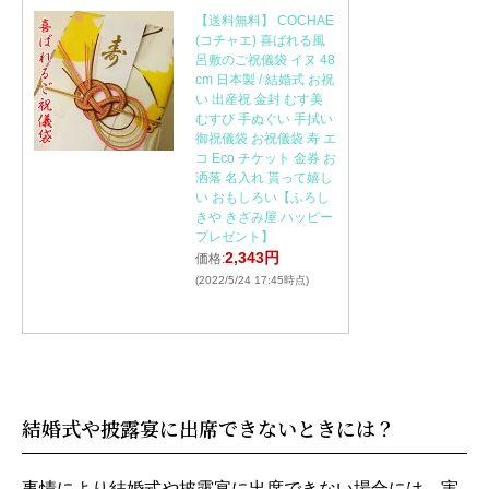
【送料無料】 COCHAE
(コチャエ) 喜ばれる風
呂敷のご祝儀袋 イヌ 48
cm 日本製 / 結婚式 お祝
い 出産祝 金封 むす美
むすび 手ぬぐい 手拭い
御祝儀袋 お祝儀袋 寿 エ
コ Eco チケット 金券 お
洒落 名入れ 貰って嬉し
い おもしろい【ふろし
きや きざみ屋 ハッピー
プレゼント】
2,343円
価格:
(2022/5/24 17:45時点)
結婚式や披露宴に出席できないときには？
事情により結婚式や披露宴に出席できない場合には、実