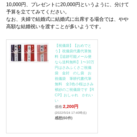
10,000円、プレゼントに20,000円というように、分けて
予算を立ててみてください。
なお、夫婦で結婚式に結婚式に出席する場合では、やや
高額な結婚祝いを渡すことが多いようです。
【祝儀袋】【おめでと
う】祝儀袋代書代筆無
料【追跡可能メール便
なら送料無料】1〜10万
円はさみふくさご祝儀
袋 金封 のし袋 お
祝儀袋 筆耕代書代筆
無料 全3色小桜はさみ
袱紗のご祝儀袋です【R
CP】おしゃれ かわい
い
2,200円
価格:
(2022/5/24 17:40時点)
感想(60件)