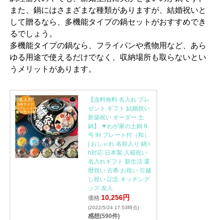
また、鍋にはさまざまな種類がありますが、結婚祝いと
して贈るなら、多機能タイプの鍋セットがおすすめでき
るでしょう。
多機能タイプの鍋なら、フライパンや煮物用など、あら
ゆる用途で使えるだけでなく、収納場所も取らないとい
うメリットがあります。
【送料無料 名入れ プレ
ゼント ギフト 結婚祝い
新築祝い オーダー 土
鍋】 ▼わが家の土鍋 8
号 IH プレート付（和）
| おしゃれ 名前入り 鍋 i
h対応 日本製 入籍祝い
名入れギフト 新生活 還
暦祝い 古希 お祝い 引越
し祝い 記念 キッチング
ッズ 友人
10,256円
価格:
(2022/5/24 17:53時点)
感想(590件)