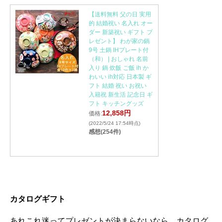
【送料無料 父の日 実用
的 結婚祝い 名入れ オー
ダー 新築祝い ギフト プ
レゼント】 わが家の鍋
9号 土鍋 IHプレート付
（和） | おしゃれ 名前
入り 鍋 炊飯 ご飯 ih か
わいい ih対応 日本製 ギ
フト 結婚 祝い お祝い
入籍祝 新生活 記念日 ギ
フト キッチングッズ
12,858円
価格:
(2022/5/24 17:54時点)
感想(254件)
カタログギフト
あれこれ迷ってプレゼントが決まらないなら、カタログ