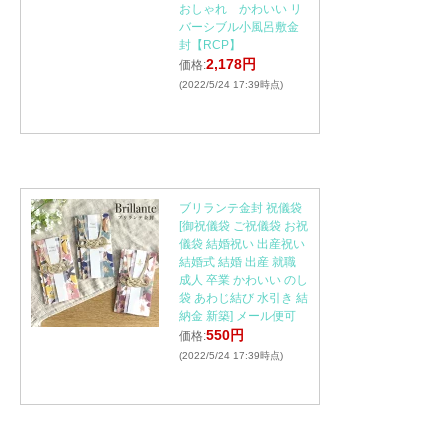
おしゃれ かわいい リ
バーシブル小風呂敷金
封【RCP】
2,178円
価格:
(2022/5/24 17:39時点)
ブリランテ金封 祝儀袋
[御祝儀袋 ご祝儀袋 お祝
儀袋 結婚祝い 出産祝い
結婚式 結婚 出産 就職
成人 卒業 かわいい のし
袋 あわじ結び 水引き 結
納金 新築] メール便可
550円
価格:
(2022/5/24 17:39時点)