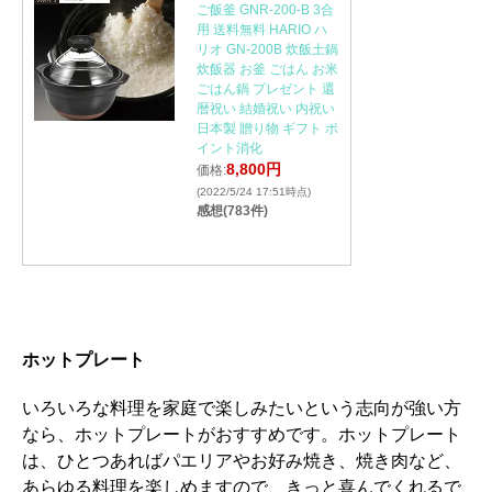
ご飯釜 GNR-200-B 3合
用 送料無料 HARIO ハ
リオ GN-200B 炊飯土鍋
炊飯器 お釜 ごはん お米
ごはん鍋 プレゼント 還
暦祝い 結婚祝い 内祝い
日本製 贈り物 ギフト ポ
イント消化
8,800円
価格:
(2022/5/24 17:51時点)
感想(783件)
ホットプレート
いろいろな料理を家庭で楽しみたいという志向が強い方
なら、ホットプレートがおすすめです。ホットプレート
は、ひとつあればパエリアやお好み焼き、焼き肉など、
あらゆる料理を楽しめますので、きっと喜んでくれるで