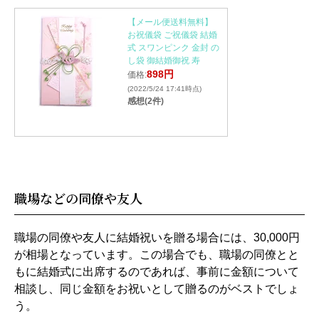
【メール便送料無料】
お祝儀袋 ご祝儀袋 結婚
式 スワンピンク 金封 の
し袋 御結婚御祝 寿
898円
価格:
(2022/5/24 17:41時点)
感想(2件)
職場などの同僚や友人
職場の同僚や友人に結婚祝いを贈る場合には、30,000円
が相場となっています。この場合でも、職場の同僚とと
もに結婚式に出席するのであれば、事前に金額について
相談し、同じ金額をお祝いとして贈るのがベストでしょ
う。