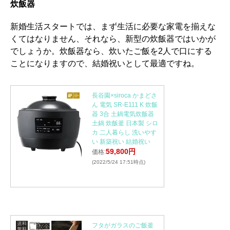
炊飯器
新婚生活スタートでは、まず生活に必要な家電を揃えな
くてはなりません、それなら、新型の炊飯器ではいかが
でしょうか。炊飯器なら、炊いたご飯を2人で口にする
ことになりますので、結婚祝いとして最適ですね。
長谷園×siroca かまどさ
ん 電気 SR-E111 K 炊飯
器 3合 土鍋電気炊飯器
土鍋 炊飯釜 日本製 シロ
カ 二人暮らし 洗いやす
い 新築祝い 結婚祝い
59,800円
価格:
(2022/5/24 17:51時点)
フタがガラスのご飯釜