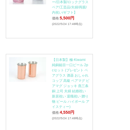
ー/日本製/ロックグラス
ペア/工芸品/夫婦/両親/
内祝い/ギフト】
5,500円
価格:
(2022/5/24 17:48時点)
【日本製】極-Kiwami
純銅鎚目一口ビール 2p
cセット (プレゼント ペ
アグラス 酒器 おしゃれ
コップ 高級 ペアマグ ビ
アマグ ジョッキ 燕三条
銅 上司 夫婦 結婚祝い
新居祝い 退職祝い 贈り
物 ビール ハイボール ア
イスティー)
4,550円
価格:
(2022/5/24 17:48時点)