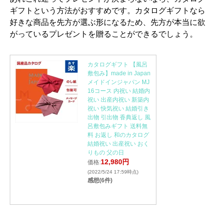
ギフトという方法がおすすめです。カタログギフトなら
好きな商品を先方が選ぶ形になるため、先方が本当に欲
がっているプレゼントを贈ることができるでしょう。
カタログギフト 【風呂
敷包み】made in Japan
メイドインジャパン MJ
16コース 内祝い 結婚内
祝い 出産内祝い 新築内
祝い 快気祝い 結婚引き
出物 引出物 香典返し 風
呂敷包みギフト 送料無
料 お返し 和のカタログ
結婚祝い 出産祝い おく
りもの 父の日
12,980円
価格:
(2022/5/24 17:59時点)
感想(6件)