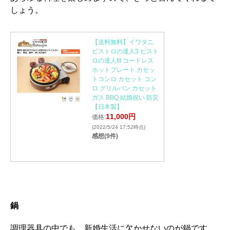
しょう。
【送料無料】イワタニ
ビストロの達人3 ビスト
ロの達人III コードレス
ホットプレート カセッ
トコンロ カセット コン
ロ グリルパン カセット
ガス BBQ 結婚祝い 防災
【日本製】
11,000円
価格:
(2022/5/24 17:52時点)
感想(9件)
鍋
調理器具の中でも、新婚生活に欠かせないのが鍋です。