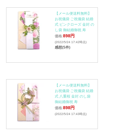
【メール便送料無料】
お祝儀袋 ご祝儀袋 結婚
式 ピンクローズ 金封 の
し袋 御結婚御祝 寿
898円
価格:
(2022/5/24 17:42時点)
感想(5件)
【メール便送料無料】
お祝儀袋 ご祝儀袋 結婚
式 八重桜 金封 のし袋
御結婚御祝 寿
898円
価格:
(2022/5/24 17:43時点)