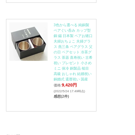
3色から選べる 純銅製
ペアぐい呑み カップ型
銅 錫 日本製 ペアお猪口
夫婦おちょこ 夫婦グラ
ス 燕三条 ペアグラス 父
の日 ペアセット 冷茶グ
ラス 茶器 喜寿祝い 古希
祝い プレゼント 小さめ
ミニ 保冷 銅製品 槌目
高級 おしゃれ 結婚祝い
銅婚式 還暦祝い 国産
9,420円
価格:
(2022/5/24 17:49時点)
感想(2件)