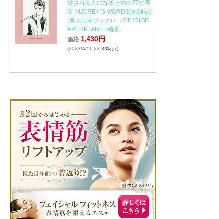
愛される人になるための77の言
葉 AUDREY’S WORDS[本/雑誌]
(美人時間ブック) / 〔STUDIOP
APERPLANET/編著〕
1,430円
価格:
(2022/4/11 23:33時点)