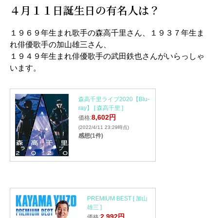
４月１１日誕生日の有名人は？
１９６９年生まれ歌手の森高千里さん、１９３７年生ま
れ俳優歌手の加山雄三さん、
１９４９年生まれ俳優歌手の武田鉄也さんがいらっしゃ
います。
森高千里ライブ2020【Blu-
ray】 [ 森高千里 ]
8,602円
価格:
(2022/4/11 23:29時点)
感想(1件)
PREMIUM BEST [ 加山
雄三 ]
2,992円
価格: