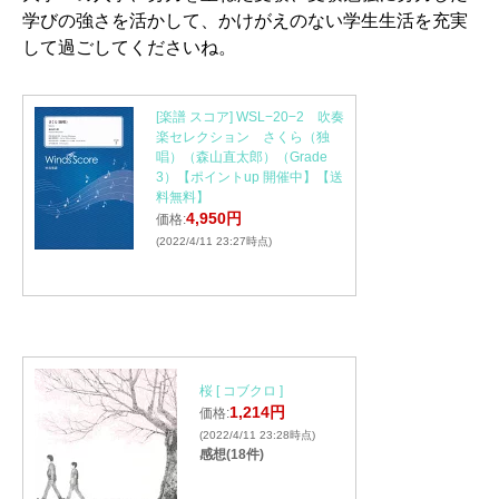
学びの強さを活かして、かけがえのない学生生活を充実
して過ごしてくださいね。
[楽譜 スコア] WSL−20−2 吹奏
楽セレクション さくら（独
唱）（森山直太郎）（Grade
3）【ポイントup 開催中】【送
料無料】
4,950円
価格:
(2022/4/11 23:27時点)
桜 [ コブクロ ]
1,214円
価格:
(2022/4/11 23:28時点)
感想(18件)