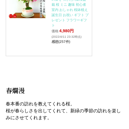
栽 桜 ミニ 趣味 初心者
室内 おしゃれ 桜鉢植え
誕生日 お祝い ギフト プ
レゼント フラワーギフ
ト
4,980円
価格:
(2022/4/11 23:32時点)
感想(257件)
春爛漫
春本番の訪れを教えてくれる桜。
桜が春らしさを出してくれて、新緑の季節の訪れを楽し
みにさせてくれます。