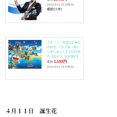
(2022/4/11 23:30時点)
感想(11件)
【オリコン加盟店】■武
田鉄也 CD【遠い海か
ら来たあなた】10/3/3発
売【楽ギフ_包装選択】
1,152円
価格:
(2022/4/11 23:31時点)
４月１１日 誕生花