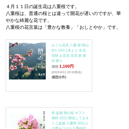
４月１１日の誕生花は八重桜です。
八重桜は、普通の桜とは違って開花が遅いのですが、華
やかな綺麗な花です。
八重桜の花言葉は「豊かな教養」「おしとやか」です。
おうち花見 八重 桜 関山
約1.15m 1本より 生花
切枝 お花見 花見 家 屋
内 飾り
1,100円
価格:
(2022/4/11 23:31時点)
感想(6件)
桜 盆栽 旭山桜 ギフト
無料 2022.開花してます
ミニ盆栽 八重咲 30以上
の蕾をつけた八重桜盆